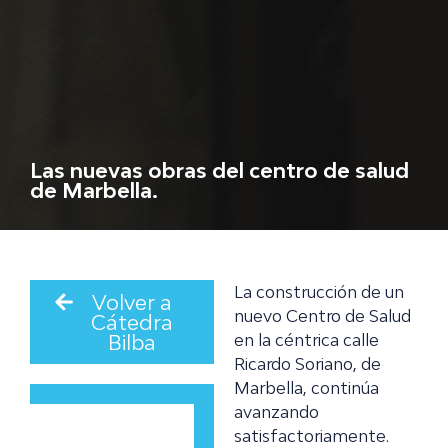
Las nuevas obras del centro de salud
de Marbella.
La construcción de un
Volver a
nuevo Centro de Salud
Cátedra
Bilba
en la céntrica calle
Ricardo Soriano, de
Marbella, continúa
avanzando
satisfactoriamente.